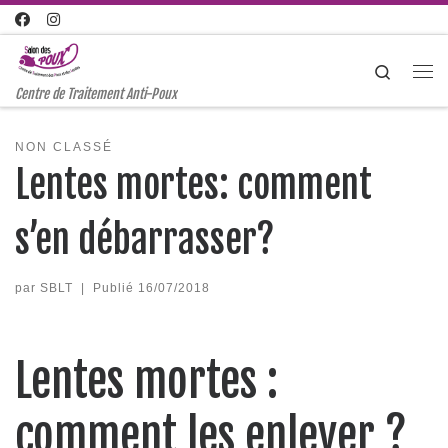
Passer au contenu
Search
Me
Centre de Traitement Anti-Poux
NON CLASSÉ
Lentes mortes: comment
s’en débarrasser?
par
SBLT
|
Publié
16/07/2018
Lentes mortes :
comment les enlever ?